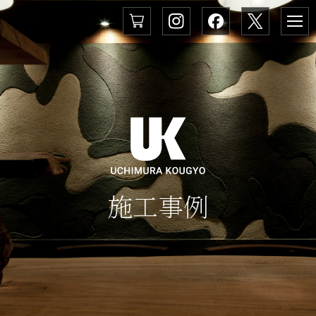
メ
ニ
ュ
ー
施
工
事
例