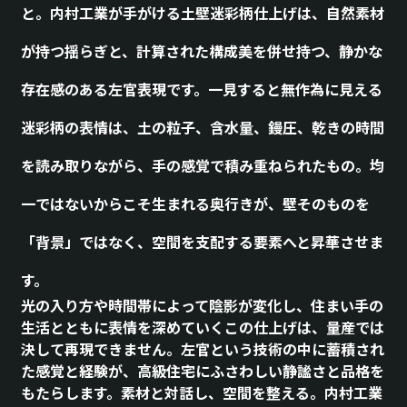
と。内村工業が手がける土壁迷彩柄仕上げは、
自然素材
が持つ揺らぎと、計算された構成美を併せ持つ、静かな
存在感のある左官表現です。
一見すると無作為に見える
迷彩柄の表情は、土の粒子、含水量、鏝圧、乾きの時間
を読み取りながら、手の感覚で積み重ねられたもの。
均
一ではないからこそ生まれる奥行きが、壁そのものを
「背景」ではなく、空間を支配する要素へと昇華させま
す。
光の入り方や時間帯によって陰影が変化し、住まい手の
生活とともに表情を深めていくこの仕上げは、量産では
決して再現できません。
左官という技術の中に蓄積され
た感覚と経験が、高級住宅にふさわしい静謐さと品格を
もたらします。
素材と対話し、空間を整える。内村工業