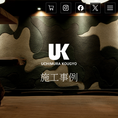
メ
ニ
ュ
ー
施
工
事
例