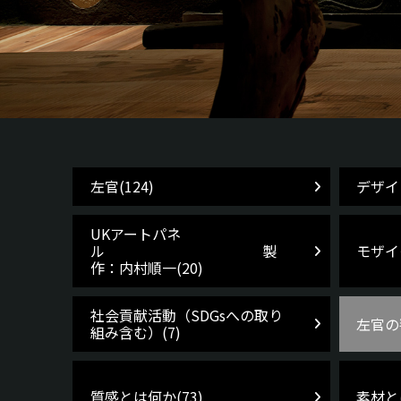
左官(124)
デザイ
UKアートパネ
ル 製
モザイ
作：内村順一(20)
社会貢献活動（SDGsへの取り
左官の判
組み含む）(7)
質感とは何か(73)
素材と