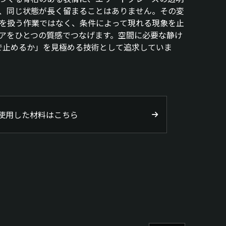
、同じ状態が長く留まることはありません。その変
を扱う作業ではなく、条件によって現れる現象を止
アをひとつの質感でつなげます。空間に必要な静け
で止めるか」を見極める技術として追求していま
使用した材料はこちら