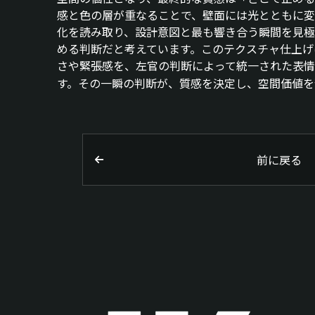
感と色の層が重なることで、壁面には光とともに
化を読み取り、設計意図と最も響き合う瞬間を見
める判断だと考えています。このテクスチャ仕上げ
さや緊張感を、左官の判断によって統一された表情
す。その一瞬の判断が、質感を決定し、空間価値を
前に戻る