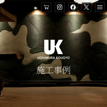
メ
ニ
ュ
ー
施
工
事
例