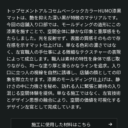
トップセメントアルコセムベーシックカラーHUMO漆黒
マットは、艶を抑えた深い黒が特徴のマテリアルです。
今回の店舗入り口部では、モールディングの造形にこの
漆黒を施すことで、空間全体に静かな印象と重厚感をも
たらしました。光を反射せず、表面の質感そのもので存
在感を示すマット仕上げは、単なる色彩の濃さではな
く、左官職人の手仕事による微細なテクスチャーの表現
によって成立します。職人は素材の特性を身体で感じ取
りながら、均一な塗り厚と滑らかなラインを追求。入り
口に立つ人の視線を自然に誘導し、店舗の顔としての印
象を際立たせます。漆黒のモールディング仕上げは、静
けさの中に力強さを秘め、訪れる人に緊張と期待の入り
混じる空間体験を提供。単なる施工ではなく、左官技術
とデザイン思想の融合により、空間の価値を可視化する
デザイン左官として完成しています。
施工に使用した材料はこちら