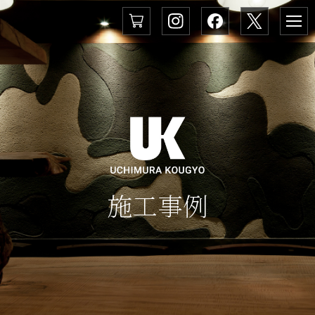
メ
ニ
ュ
ー
施
工
事
例