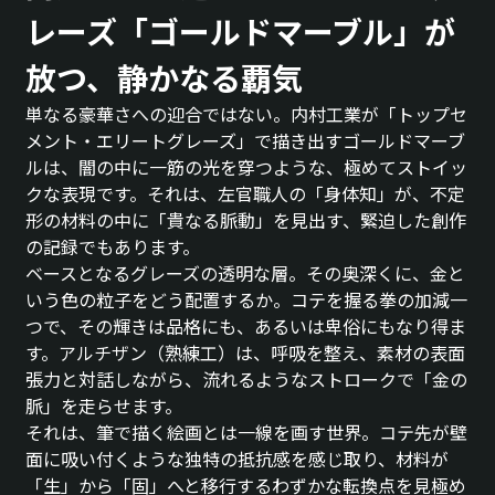
レーズ「ゴールドマーブル」が
放つ、静かなる覇気
単なる豪華さへの迎合ではない。内村工業が「トップセ
メント・エリートグレーズ」で描き出すゴールドマーブ
ルは、闇の中に一筋の光を穿つような、極めてストイッ
クな表現です。それは、左官職人の「身体知」が、不定
形の材料の中に「貴なる脈動」を見出す、緊迫した創作
の記録でもあります。
ベースとなるグレーズの透明な層。その奥深くに、金と
いう色の粒子をどう配置するか。コテを握る拳の加減一
つで、その輝きは品格にも、あるいは卑俗にもなり得ま
す。アルチザン（熟練工）は、呼吸を整え、素材の表面
張力と対話しながら、流れるようなストロークで「金の
脈」を走らせます。
それは、筆で描く絵画とは一線を画す世界。コテ先が壁
面に吸い付くような独特の抵抗感を感じ取り、材料が
「生」から「固」へと移行するわずかな転換点を見極め